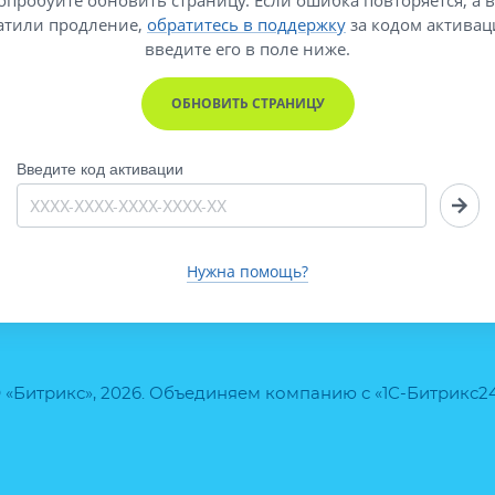
атили продление,
обратитесь в поддержку
за кодом активац
введите его
в поле ниже.
ОБНОВИТЬ СТРАНИЦУ
Введите код активации
Нужна помощь?
 «Битрикс», 2026. Объединяем компанию с «1С-Битрикс2