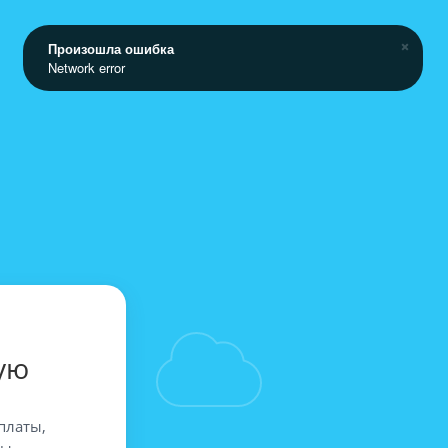
Произошла ошибка
Network error
ую
платы,
вы