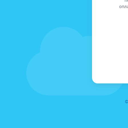
опл
©