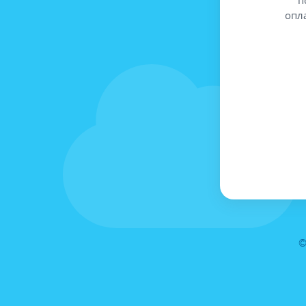
опл
©