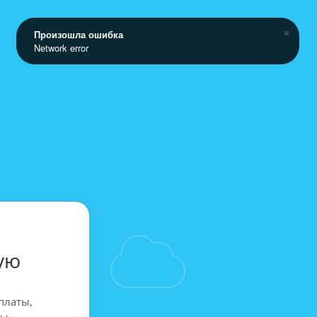
Произошла ошибка
Network error
ую
платы,
вы