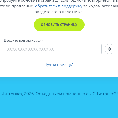
атили продление,
обратитесь в поддержку
за кодом активац
введите его
в поле ниже.
ОБНОВИТЬ СТРАНИЦУ
Введите код активации
Нужна помощь?
 «Битрикс», 2026. Объединяем компанию с «1С-Битрикс2