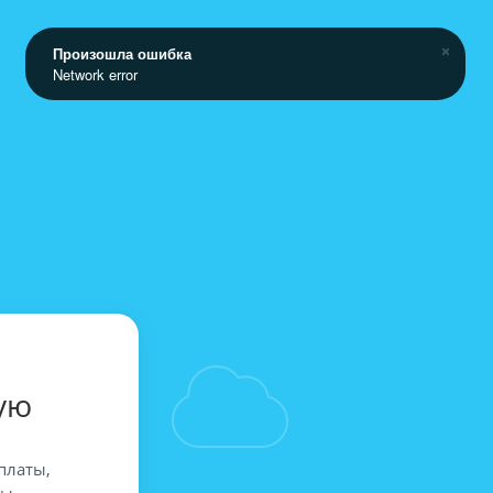
Произошла ошибка
Network error
ую
платы,
вы