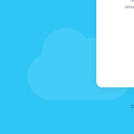
опл
©