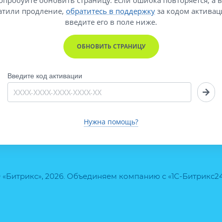
атили продление,
обратитесь в поддержку
за кодом активац
введите его
в поле ниже.
ОБНОВИТЬ СТРАНИЦУ
Введите код активации
Нужна помощь?
 «Битрикс», 2026. Объединяем компанию с «1С-Битрикс2