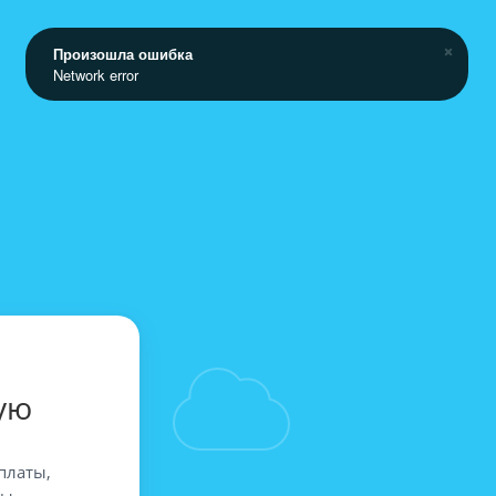
Произошла ошибка
Network error
ую
платы,
вы