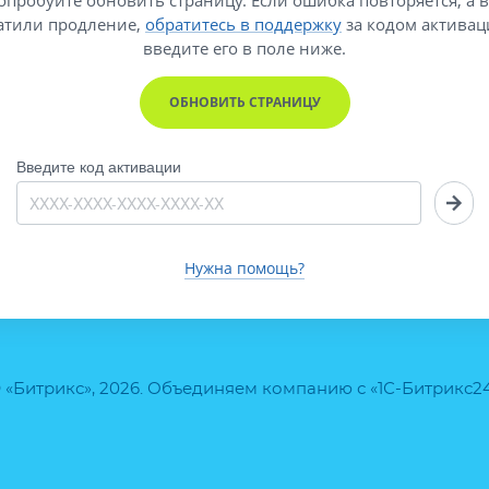
атили продление,
обратитесь в поддержку
за кодом активац
введите его
в поле ниже.
ОБНОВИТЬ СТРАНИЦУ
Введите код активации
Нужна помощь?
 «Битрикс», 2026. Объединяем компанию с «1С-Битрикс2