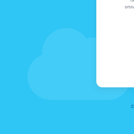
опл
©