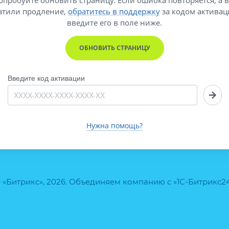
атили продление,
обратитесь в поддержку
за кодом активац
введите его
в поле ниже.
ОБНОВИТЬ СТРАНИЦУ
Введите код активации
Нужна помощь?
 «Битрикс», 2026. Объединяем компанию с «1С-Битрикс2