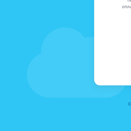
опл
©