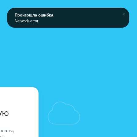
Произошла ошибка
Network error
ую
платы,
вы